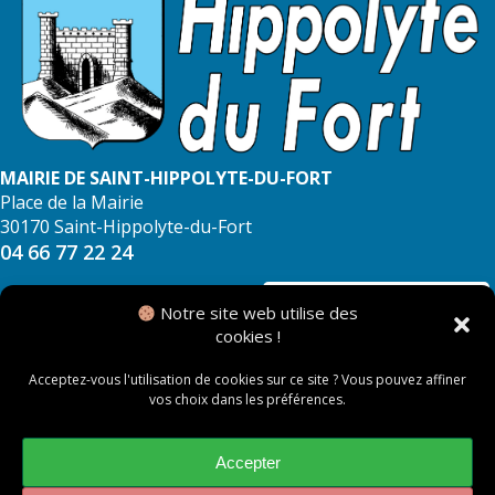
MAIRIE DE SAINT-HIPPOLYTE-DU-FORT
Place de la Mairie
30170 Saint-Hippolyte-du-Fort
04 66 77 22 24
NOUS CONTACTER
Notre site web utilise des
cookies !
Acceptez-vous l'utilisation de cookies sur ce site ? Vous pouvez affiner
vos choix dans les préférences.
© 2026 Mairie de Saint Hippolyte du Fort
Mentions légales
Accepter
Politique des cookies