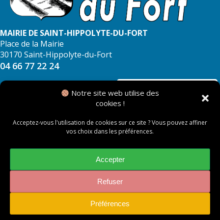
MAIRIE DE SAINT-HIPPOLYTE-DU-FORT
Place de la Mairie
30170 Saint-Hippolyte-du-Fort
04 66 77 22 24
NOUS CONTACTER
Notre site web utilise des
cookies !
Acceptez-vous l'utilisation de cookies sur ce site ? Vous pouvez affiner
vos choix dans les préférences.
© 2026 Mairie de Saint Hippolyte du Fort
Mentions légales
Accepter
Politique des cookies
Refuser
Préférences