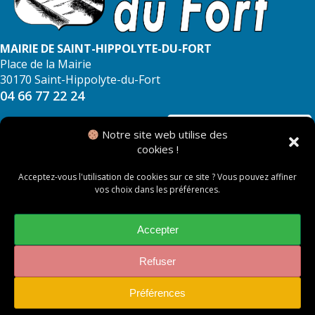
MAIRIE DE SAINT-HIPPOLYTE-DU-FORT
Place de la Mairie
30170 Saint-Hippolyte-du-Fort
04 66 77 22 24
NOUS CONTACTER
Notre site web utilise des
cookies !
Acceptez-vous l'utilisation de cookies sur ce site ? Vous pouvez affiner
vos choix dans les préférences.
© 2026 Mairie de Saint Hippolyte du Fort
Mentions légales
Accepter
Politique des cookies
Refuser
Préférences