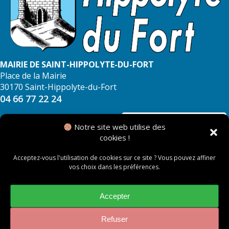
MAIRIE DE SAINT-HIPPOLYTE-DU-FORT
Place de la Mairie
30170 Saint-Hippolyte-du-Fort
04 66 77 22 24
NOUS CONTACTER
Notre site web utilise des
cookies !
Acceptez-vous l'utilisation de cookies sur ce site ? Vous pouvez affiner
vos choix dans les préférences.
© 2026 Mairie de Saint Hippolyte du Fort
Mentions légales
Accepter
Politique des cookies
Refuser