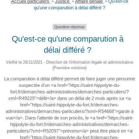
Accueil particuliers
>
Justice
>
Affaire pénale
>
Qu'est-ce
qu'une comparution à délai différé ?
Question-réponse
Qu'est-ce qu'une comparution à
délai différé ?
Vérifié le 26/11/2021 - Direction de l'information légale et administrative
(Première ministre)
La comparution à délai différé permet de faire juger une personne
suspectée d'un <a href="https://saint-hippolyte-du-
fort.fr/demarches-administratives/demarches-particuliers/?
xml=R49229">délit</a> dans un délai de 2 mois après sa <a
href="https://saint-hippolyte-du-fort.fr/demarches-
administratives/demarches-particuliers/?xml=R54668">garde à
vue</a>. Dans l'attente de son procès, le <a href="https://saint-
hippolyte-du-fort.fr/demarches-administratives/demarches-
particuliers/?xml=R52097">prévenu</a> peut être placé en <a
href="https://saint-hippolyte-du-fort.fr/demarches-