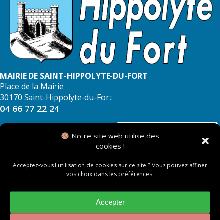
MAIRIE DE SAINT-HIPPOLYTE-DU-FORT
Place de la Mairie
30170 Saint-Hippolyte-du-Fort
04 66 77 22 24
NOUS CONTACTER
Notre site web utilise des
cookies !
Acceptez-vous l'utilisation de cookies sur ce site ? Vous pouvez affiner
vos choix dans les préférences.
© 2026 Mairie de Saint Hippolyte du Fort
Mentions légales
Accepter
Politique des cookies