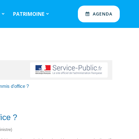
S
PATRIMOINE
AGENDA
mis d'office ?
ice ?
nistre)