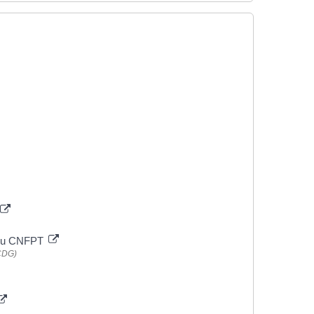
et du CNFPT
NCDG)