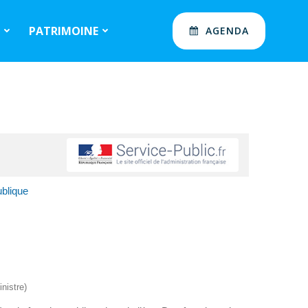
S
PATRIMOINE
AGENDA
ublique
nistre)