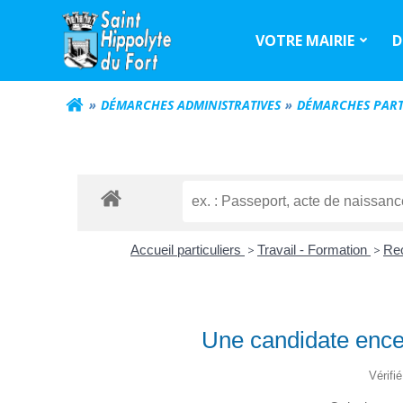
Aller
au
VOTRE MAIRIE
D
contenu
DÉMARCHES ADMINISTRATIVES
DÉMARCHES PART
Accueil particuliers
>
Travail - Formation
>
Rec
Une candidate encei
Vérifi