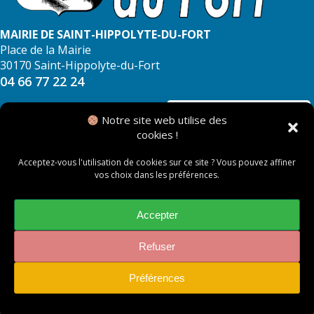
MAIRIE DE SAINT-HIPPOLYTE-DU-FORT
Place de la Mairie
30170 Saint-Hippolyte-du-Fort
04 66 77 22 24
NOUS CONTACTER
Notre site web utilise des
cookies !
Acceptez-vous l'utilisation de cookies sur ce site ? Vous pouvez affiner
vos choix dans les préférences.
© 2026 Mairie de Saint Hippolyte du Fort
Mentions légales
Accepter
Politique des cookies
Refuser
Préférences
Accessibilité : non conforme