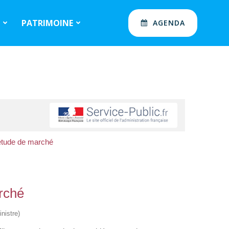
S
PATRIMOINE
AGENDA
e étude de marché
arché
nistre)