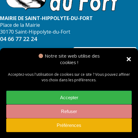
MAIRIE DE SAINT-HIPPOLYTE-DU-FORT
Place de la Mairie
30170 Saint-Hippolyte-du-Fort
04 66 77 22 24
NOUS CONTACTER
Notre site web utilise des
cookies !
Acceptez-vous l'utilisation de cookies sur ce site ? Vous pouvez affiner
vos choix dans les préférences.
© 2026 Mairie de Saint Hippolyte du Fort
Mentions légales
Accepter
Politique des cookies
Refuser
Préférences