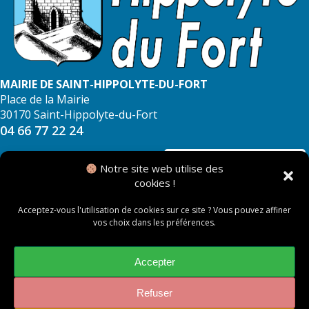
MAIRIE DE SAINT-HIPPOLYTE-DU-FORT
Place de la Mairie
30170 Saint-Hippolyte-du-Fort
04 66 77 22 24
NOUS CONTACTER
Notre site web utilise des
cookies !
Acceptez-vous l'utilisation de cookies sur ce site ? Vous pouvez affiner
vos choix dans les préférences.
© 2026 Mairie de Saint Hippolyte du Fort
Mentions légales
Accepter
Politique des cookies
Refuser