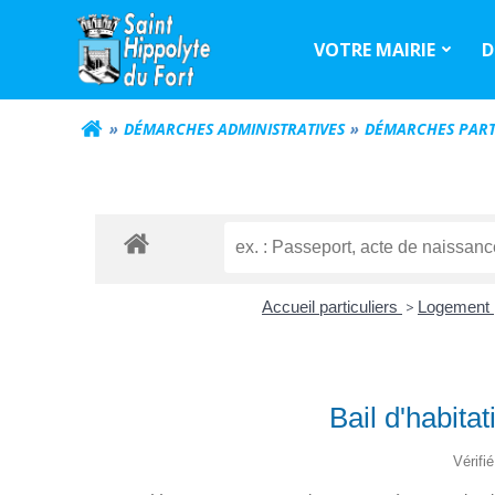
Aller
au
VOTRE MAIRIE
D
contenu
DÉMARCHES ADMINISTRATIVES
DÉMARCHES PART
Accueil particuliers
>
Logement
Bail d'habita
Vérifi