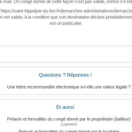
ail. Un congé donné de cette façon n'est pas valide, même s'il est 
ttps://saint-hippolyte-du-fort.fr/demarches-administratives/demar
est valide, à la condition que son destinataire déclare préalablement
est un particulier.
Questions ? Réponses !
Une lettre recommandée électronique a-t-elle une valeur légale ?
Et aussi
Préavis et formalités du congé donné par le propriétaire (bailleur)
Logement
Préavis et formalités du congé donné par le locataire