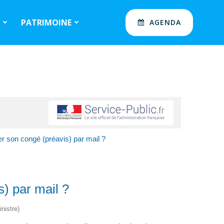
S
PATRIMOINE
AGENDA
yer son congé (préavis) par mail ?
s) par mail ?
nistre)