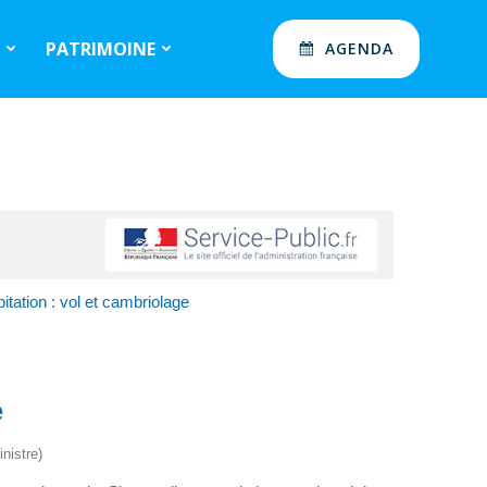
S
PATRIMOINE
AGENDA
tation : vol et cambriolage
e
nistre)