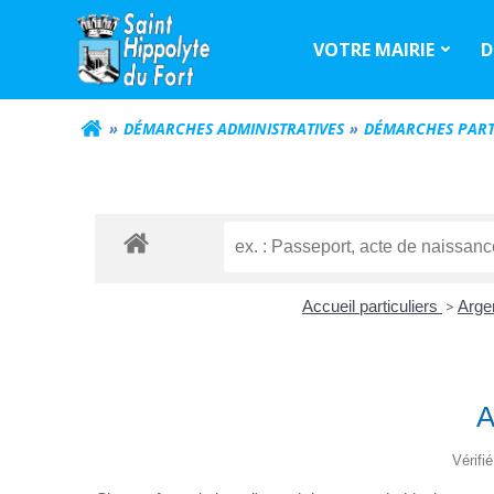
Aller
au
VOTRE MAIRIE
D
contenu
DÉMARCHES ADMINISTRATIVES
DÉMARCHES PART
Accueil particuliers
>
Arge
A
Vérifi