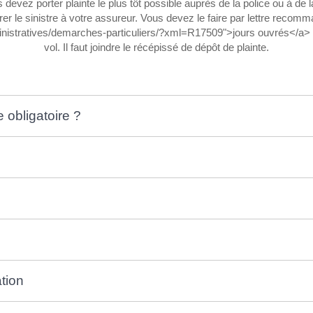
s devez porter plainte le plus tôt possible auprès de la police ou à de
rer le sinistre à votre assureur. Vous devez le faire par lettre reco
administratives/demarches-particuliers/?xml=R17509">jours ouvrés</a
vol. Il faut joindre le récépissé de dépôt de plainte.
e obligatoire ?
tion