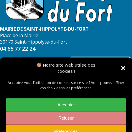
MAIRIE DE SAINT-HIPPOLYTE-DU-FORT
Place de la Mairie
30170 Saint-Hippolyte-du-Fort
04 66 77 22 24
NOUS CONTACTER
Notre site web utilise des
cookies !
Acceptez-vous l'utilisation de cookies sur ce site ? Vous pouvez affiner
vos choix dans les préférences.
© 2026 Mairie de Saint Hippolyte du Fort
Mentions légales
Accepter
Politique des cookies
Refuser
Préférences