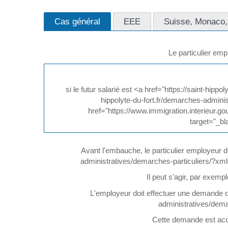
Cas général
EEE
Suisse, Monaco,
Le particulier em
si le futur salarié est <a href="https://saint-hi
hippolyte-du-fort.fr/demarches-admini
href="https://www.immigration.interieur.gou
target="_bl
Avant l'embauche, le particulier employeur do
administratives/demarches-particuliers/?xml=
Il peut s'agir, par exempl
L'employeur doit effectuer une demande d
administratives/dem
Cette demande est acc