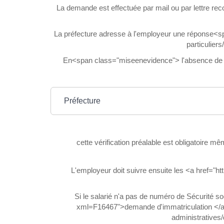
La demande est effectuée par mail ou par lettre 
La préfecture adresse à l'employeur une réponse<sp
particulie
En<span class="miseenevidence"> l'absence de rép
Préfecture
cette vérification préalable est obligatoire m
L'employeur doit suivre ensuite les <a href="ht
Si le salarié n'a pas de numéro de Sécurité so
xml=F16467">demande d'immatriculation </a>pr
administratives