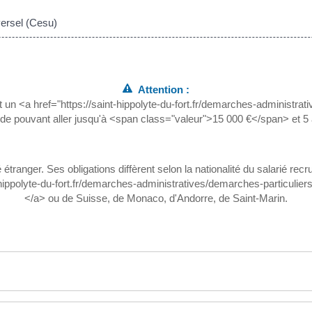
versel (Cesu)
Attention :
est un <a href="https://saint-hippolyte-du-fort.fr/demarches-administ
de pouvant aller jusqu'à <span class="valeur">15 000 €</span> et 5
tranger. Ses obligations diffèrent selon la nationalité du salarié recru
-hippolyte-du-fort.fr/demarches-administratives/demarches-particu
</a> ou de Suisse, de Monaco, d'Andorre, de Saint-Marin.