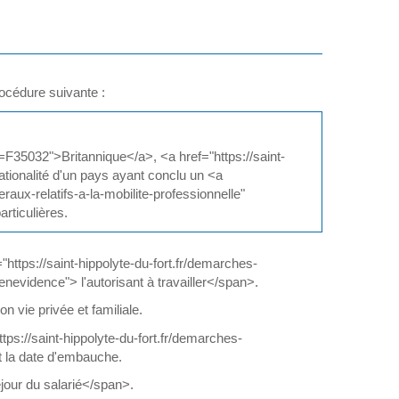
océdure suivante :
l=F35032">Britannique</a>, <a href="https://saint-
tionalité d'un pays ayant conclu un <a
raux-relatifs-a-la-mobilite-professionnelle"
rticulières.
"https://saint-hippolyte-du-fort.fr/demarches-
nevidence"> l'autorisant à travailler</span>.
on vie privée et familiale.
s://saint-hippolyte-du-fort.fr/demarches-
 la date d'embauche.
our du salarié</span>.