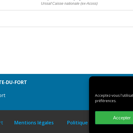
Urssaf Caisse nationale (ex-Acoss)
TE-DU-FORT
ort
Acceptez-vous l'utilisa
préférences.
Accepter
rt
Mentions légales
Politique des cookies