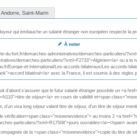
 Andorre, Saint-Marin
ployeur qui embauche un salarié étranger non européen respecte la pr
À noter
ppolyte-du-fort.fr/demarches-administratives/demarches-particuliers/?xm
stratives/demarches-particuliers/?xml=F2733">Algérien</a> ou a la na
v.fr/Europe-et-International/Les-accords-bilateraux/Les-accords-bilate
ank">accord bilatéral</a> avec la France, il est soumis à des règles pa
it d'abord s'assurer que le futur salarié étranger possède un <a href=
N110">titre de séjour</a> en cours de validité et<span class="misee
e, d'un visa long séjour valant titre de séjour, d'un titre de séjour menti
e vérification<span class="miseenevidence"> au moins 2 <a href="http
arches-particuliers/?xml=R17508">jours ouvrables</a></span> avant
ompagnée de la <span class="miseenevidence">copie du titre de séj