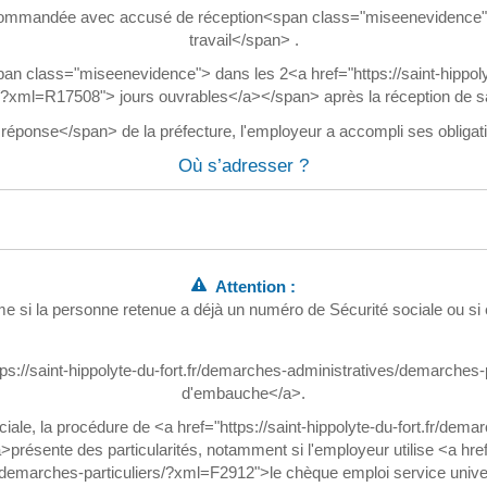
recommandée avec accusé de réception<span class="miseenevidence"> 
travail</span> .
an class="miseenevidence"> dans les 2<a href="https://saint-hippol
rs/?xml=R17508"> jours ouvrables</a></span> après la réception de 
onse</span> de la préfecture, l'employeur a accompli ses obligations
Où s’adresser ?
Attention :
ême si la personne retenue a déjà un numéro de Sécurité sociale ou si 
tps://saint-hippolyte-du-fort.fr/demarches-administratives/demarches
d'embauche</a>.
ciale, la procédure de <a href="https://saint-hippolyte-du-fort.fr/dem
ésente des particularités, notamment si l'employeur utilise <a href="
/demarches-particuliers/?xml=F2912">le chèque emploi service unive