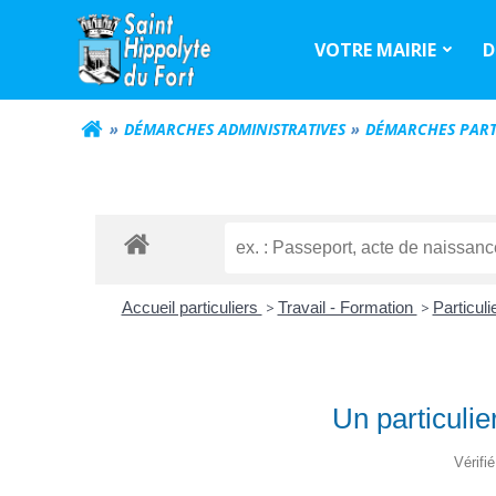
Aller
au
VOTRE MAIRIE
D
contenu
DÉMARCHES ADMINISTRATIVES
DÉMARCHES PART
Accueil particuliers
>
Travail - Formation
>
Particul
Un particuli
Vérifi