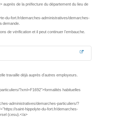
auprès de la préfecture du département du lieu de
yte-du-fort.fr/demarches-administratives/demarches-
sa demande.
 de vérification et il peut continuer l'embauche.
elle travaille déjà auprès d'autres employeurs.
-particuliers/?xml=F1692">formalités habituelles
arches-administratives/demarches-particuliers/?
https://saint-hippolyte-du-fort.fr/demarches-
rsel (cesu).</a>