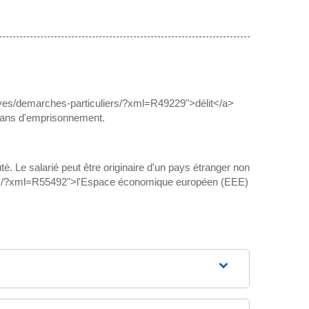
ratives/demarches-particuliers/?xml=R49229">délit</a>
 ans d'emprisonnement.
té. Le salarié peut être originaire d'un pays étranger non
liers/?xml=R55492">l'Espace économique européen (EEE)