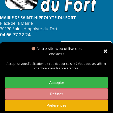
MAIRIE DE SAINT-HIPPOLYTE-DU-FORT
Place de la Mairie
30170 Saint-Hippolyte-du-Fort
04 66 77 22 24
NOUS CONTACTER
Notre site web utilise des
cookies !
Acceptez-vous l'utilisation de cookies sur ce site ? Vous pouvez affiner
vos choix dans les préférences.
© 2026 Mairie de Saint Hippolyte du Fort
Mentions légales
Accepter
Politique des cookies
Refuser
Préférences