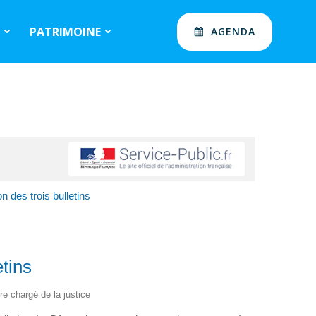
S
PATRIMOINE
AGENDA
on des trois bulletins
etins
ère chargé de la justice