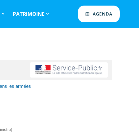
S
PATRIMOINE
AGENDA
dans les armées
nistre)