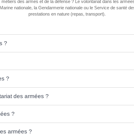
ux métiers des armes et de la défense ? Le volontariat dans les arm
la Marine nationale, la Gendarmerie nationale ou le Service de santé
prestations en nature (repas, transport).
s ?
es ?
tariat des armées ?
mées ?
 des armées ?