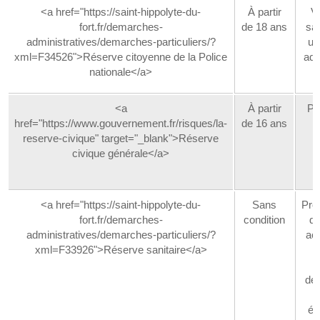
<a href="https://saint-hippolyte-du-
À partir
Vo
fort.fr/demarches-
de 18 ans
sat
administratives/demarches-particuliers/?
un
xml=F34526">Réserve citoyenne de la Police
adm
nationale</a>
<a
À partir
Pa
href="https://www.gouvernement.fr/risques/la-
de 16 ans
s
reserve-civique" target="_blank">Réserve
civique générale</a>
<a href="https://saint-hippolyte-du-
Sans
Pro
fort.fr/demarches-
condition
de
administratives/demarches-particuliers/?
act
xml=F33926">Réserve sanitaire</a>
e
de
d
ét