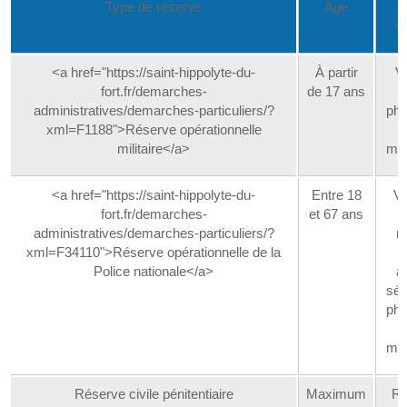
Type de réserve
Âge
P
vo
<a href="https://saint-hippolyte-du-
À partir
Vo
fort.fr/demarches-
de 17 ans
administratives/demarches-particuliers/?
phy
xml=F1188">Réserve opérationnelle
militaire</a>
méd
<a href="https://saint-hippolyte-du-
Entre 18
Vo
fort.fr/demarches-
et 67 ans
administratives/demarches-particuliers/?
re
xml=F34110">Réserve opérationnelle de la
Police nationale</a>
a
séc
phy
méd
Réserve civile pénitentiaire
Maximum
Re