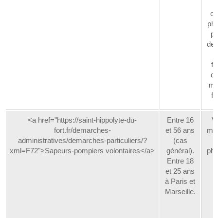
m
od
ph
po
des
f
d'
mé
fi
<a href="https://saint-hippolyte-du-
Entre 16
Vo
fort.fr/demarches-
et 56 ans
méd
administratives/demarches-particuliers/?
(cas
xml=F72">Sapeurs-pompiers volontaires</a>
général).
phy
Entre 18
et 25 ans
à Paris et
Marseille.