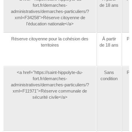
fort.fr/demarches-
de 18 ans
s
administratives/demarches-particuliers/?
xml=F34258">Réserve citoyenne de
l'éducation nationale</a>
Réserve citoyenne pour la cohésion des
À partir
Pa
territoires
de 18 ans
s
<a href="https://saint-hippolyte-du-
Sans
Pa
fort.fr/demarches-
condition
s
administratives/demarches-particuliers/?
xml=F11971">Réserve communale de
sécurité civile</a>