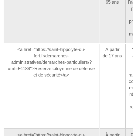
65 ans
l'ad
pé
phy
méd
<a href="https://saint-hippolyte-du-
À partir
Vo
fort.fr/demarches-
de 17 ans
a
administratives/demarches-particuliers/?
xml=F1189">Réserve citoyenne de défense
mi
et de sécurité</a>
rai
com
exp
inté
q
rel
n
<a href="https://saint-hippolyte-du-
À partir
Pa