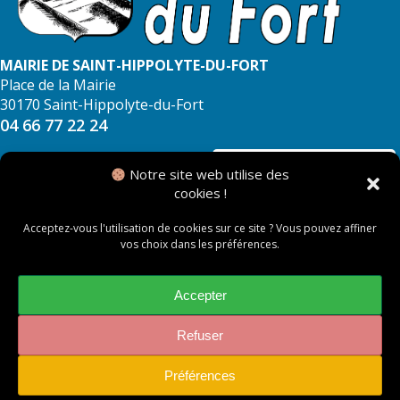
MAIRIE DE SAINT-HIPPOLYTE-DU-FORT
Place de la Mairie
30170 Saint-Hippolyte-du-Fort
04 66 77 22 24
NOUS CONTACTER
Notre site web utilise des
cookies !
Acceptez-vous l'utilisation de cookies sur ce site ? Vous pouvez affiner
vos choix dans les préférences.
© 2026 Mairie de Saint Hippolyte du Fort
Mentions légales
Accepter
Politique des cookies
Refuser
Préférences