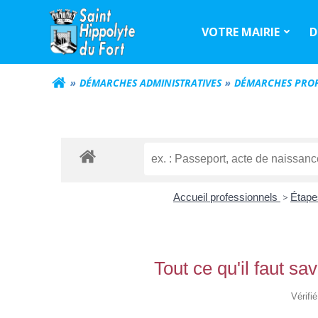
Aller
au
VOTRE MAIRIE
D
contenu
DÉMARCHES ADMINISTRATIVES
DÉMARCHES PROF
Accueil professionnels
>
Étape
Tout ce qu'il faut s
Vérifi