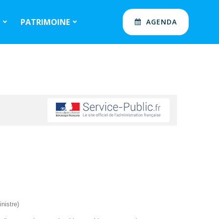
S
PATRIMOINE
AGENDA
nistre)