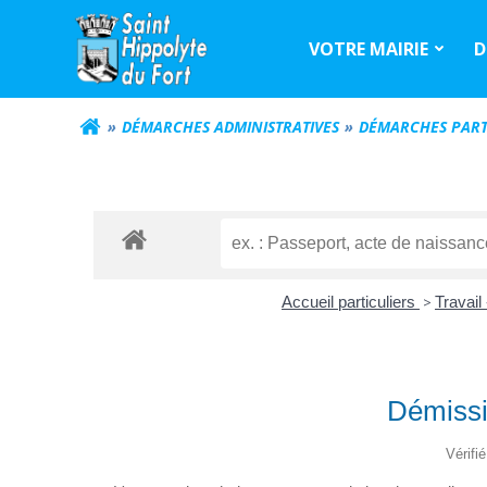
Aller
au
VOTRE MAIRIE
D
contenu
DÉMARCHES ADMINISTRATIVES
DÉMARCHES PART
Accueil particuliers
>
Travail
Démissio
Vérifi