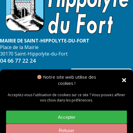
MAIRIE DE SAINT-HIPPOLYTE-DU-FORT
Place de la Mairie
30170 Saint-Hippolyte-du-Fort
04 66 77 22 24
NOUS CONTACTER
Notre site web utilise des
cookies !
Acceptez-vous l'utilisation de cookies sur ce site ? Vous pouvez affiner
vos choix dans les préférences.
© 2026 Mairie de Saint Hippolyte du Fort
Mentions légales
Accepter
Politique des cookies
Refuser