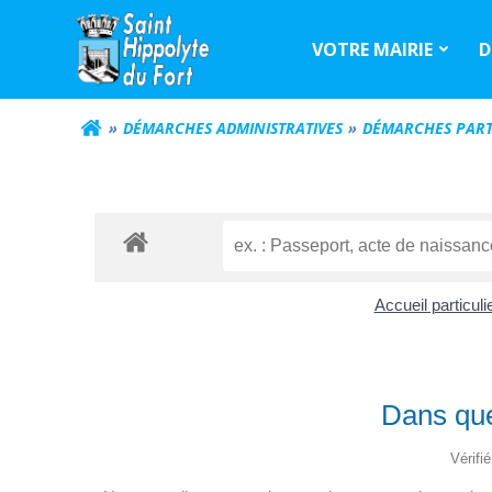
Aller
au
VOTRE MAIRIE
D
contenu
DÉMARCHES ADMINISTRATIVES
DÉMARCHES PART
Accueil particul
Dans que
Vérifi