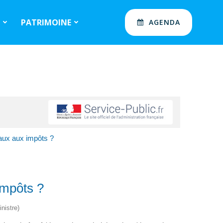
S
PATRIMOINE
AGENDA
vaux aux impôts ?
impôts ?
nistre)