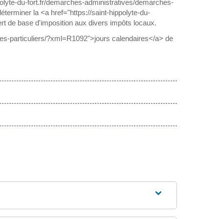
polyte-du-fort.fr/demarches-administratives/demarches-
terminer la <a href="https://saint-hippolyte-du-
rt de base d'imposition aux divers impôts locaux.
hes-particuliers/?xml=R1092">jours calendaires</a> de