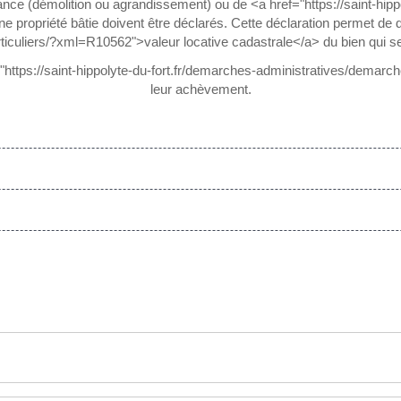
ce (démolition ou agrandissement) ou de <a href="https://saint-hip
 propriété bâtie doivent être déclarés. Cette déclaration permet de dé
iculiers/?xml=R10562">valeur locative cadastrale</a> du bien qui se
"https://saint-hippolyte-du-fort.fr/demarches-administratives/demarc
leur achèvement.