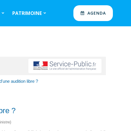
S
PATRIMOINE
AGENDA
d'une audition libre ?
ibre ?
nistre)