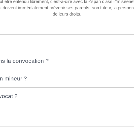
être entendu librement, c'est-à-dire avec la <span class="miseenevide
 doivent immédiatement prévenir ses parents, son tuteur, la personne o
de leurs droits.
ns la convocation ?
un mineur ?
vocat ?