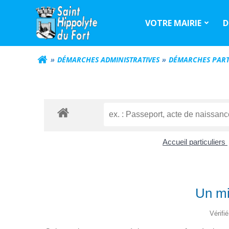
Aller
au
VOTRE MAIRIE
D
contenu
DÉMARCHES ADMINISTRATIVES
DÉMARCHES PART
Accueil particuliers
Un min
Vérifi