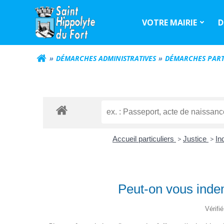
Aller
au
VOTRE MAIRIE
D
contenu
DÉMARCHES ADMINISTRATIVES
DÉMARCHES PART
Accueil particuliers
>
Justice
>
In
Peut-on vous inde
Vérifi