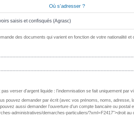
Où s’adresser ?
irs saisis et confisqués (Agrasc)
emande des documents qui varient en fonction de votre nationalité et d
pas verser d'argent liquide : l'indemnisation se fait uniquement par 
s pouvez demander par écrit (avec vos prénoms, noms, adresse, la da
ouvez aussi demander l'ouverture d'un compte bancaire ou postal en fa
arches-administratives/demarches-particuliers/?xml=F2417">droit au