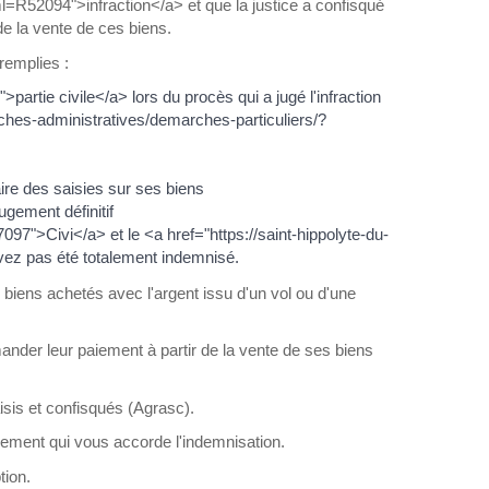
ml=R52094">infraction</a> et que la justice a confisqué
de la vente de ces biens.
remplies :
artie civile</a> lors du procès qui a jugé l'infraction
arches-administratives/demarches-particuliers/?
aire des saisies sur ses biens
ugement définitif
97">Civi</a> et le <a href="https://saint-hippolyte-du-
vez pas été totalement indemnisé.
 biens achetés avec l'argent issu d'un vol ou d'une
mander leur paiement à partir de la vente de ses biens
sis et confisqués (Agrasc).
ement qui vous accorde l'indemnisation.
tion.