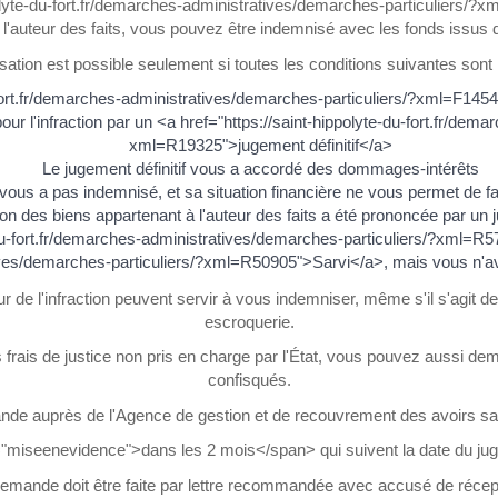
olyte-du-fort.fr/demarches-administratives/demarches-particuliers/?x
l'auteur des faits, vous pouvez être indemnisé avec les fonds issus 
sation est possible seulement si toutes les conditions suivantes sont 
ort.fr/demarches-administratives/demarches-particuliers/?xml=F1454">p
r l'infraction par un <a href="https://saint-hippolyte-du-fort.fr/dem
xml=R19325">jugement définitif</a>
Le jugement définitif vous a accordé des dommages-intérêts
e vous a pas indemnisé, et sa situation financière ne vous permet de f
on des biens appartenant à l'auteur des faits a été prononcée par un j
-du-fort.fr/demarches-administratives/demarches-particuliers/?xml=R570
ives/demarches-particuliers/?xml=R50905">Sarvi</a>, mais vous n'a
 de l'infraction peuvent servir à vous indemniser, même s'il s'agit de
escroquerie.
 frais de justice non pris en charge par l'État, vous pouvez aussi de
confisqués.
de auprès de l'Agence de gestion et de recouvrement des avoirs sai
="miseenevidence">dans les 2 mois</span> qui suivent la date du jug
emande doit être faite par lettre recommandée avec accusé de récep