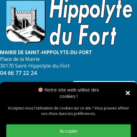
MAIRIE DE SAINT-HIPPOLYTE-DU-FORT
Place de la Mairie
30170 Saint-Hippolyte-du-Fort
04 66 77 22 24
NOUS CONTACTER
Notre site web utilise des
cookies !
Acceptez-vous l'utilisation de cookies sur ce site ? Vous pouvez affiner
vos choix dans les préférences.
© 2026 Mairie de Saint Hippolyte du Fort
Mentions légales
Accepter