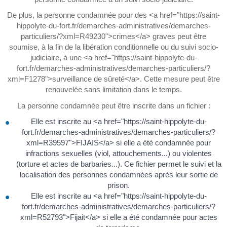
De plus, la personne condamnée pour des <a href="https://saint-
hippolyte-du-fort.fr/demarches-administratives/demarches-
particuliers/?xml=R49230">crimes</a> graves peut être
soumise, à la fin de la libération conditionnelle ou du suivi socio-
judiciaire, à une <a href="https://saint-hippolyte-du-
fort.fr/demarches-administratives/demarches-particuliers/?
xml=F1278">surveillance de sûreté</a>. Cette mesure peut être
renouvelée sans limitation dans le temps.
La personne condamnée peut être inscrite dans un fichier :
Elle est inscrite au <a href="https://saint-hippolyte-du-
fort.fr/demarches-administratives/demarches-particuliers/?
xml=R39597">FIJAIS</a> si elle a été condamnée pour
infractions sexuelles (viol, attouchements...) ou violentes
(torture et actes de barbaries...). Ce fichier permet le suivi et la
localisation des personnes condamnées après leur sortie de
prison.
Elle est inscrite au <a href="https://saint-hippolyte-du-
fort.fr/demarches-administratives/demarches-particuliers/?
xml=R52793">Fijait</a> si elle a été condamnée pour actes