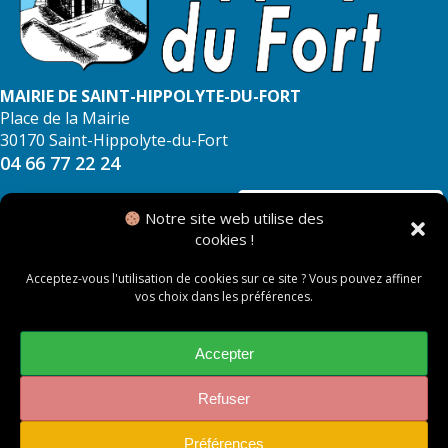
MAIRIE DE SAINT-HIPPOLYTE-DU-FORT
Place de la Mairie
30170 Saint-Hippolyte-du-Fort
04 66 77 22 24
NOUS CONTACTER
Notre site web utilise des
cookies !
Acceptez-vous l'utilisation de cookies sur ce site ? Vous pouvez affiner
vos choix dans les préférences.
© 2026 Mairie de Saint Hippolyte du Fort
Mentions légales
Accepter
Politique des cookies
Refuser
Préférences