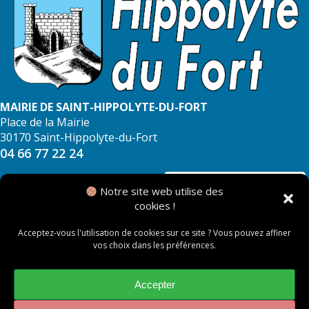
MAIRIE DE SAINT-HIPPOLYTE-DU-FORT
Place de la Mairie
30170 Saint-Hippolyte-du-Fort
04 66 77 22 24
NOUS CONTACTER
Notre site web utilise des
cookies !
Acceptez-vous l'utilisation de cookies sur ce site ? Vous pouvez affiner
vos choix dans les préférences.
© 2026 Mairie de Saint Hippolyte du Fort
Mentions légales
Accepter
Politique des cookies