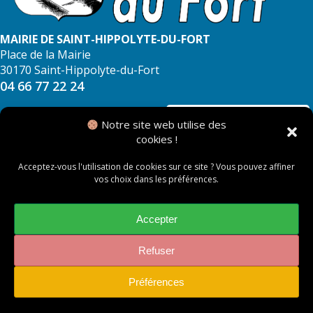
MAIRIE DE SAINT-HIPPOLYTE-DU-FORT
Place de la Mairie
30170 Saint-Hippolyte-du-Fort
04 66 77 22 24
NOUS CONTACTER
Notre site web utilise des
cookies !
Acceptez-vous l'utilisation de cookies sur ce site ? Vous pouvez affiner
vos choix dans les préférences.
© 2026 Mairie de Saint Hippolyte du Fort
Mentions légales
Accepter
Politique des cookies
Refuser
Préférences