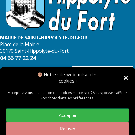
MAIRIE DE SAINT-HIPPOLYTE-DU-FORT
Place de la Mairie
30170 Saint-Hippolyte-du-Fort
04 66 77 22 24
NOUS CONTACTER
Notre site web utilise des
cookies !
Acceptez-vous l'utilisation de cookies sur ce site ? Vous pouvez affiner
vos choix dans les préférences.
© 2026 Mairie de Saint Hippolyte du Fort
Mentions légales
Accepter
Politique des cookies
Refuser