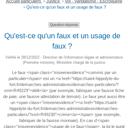
Accueil particuliers
>
Justice
>
Vol - Vandalisme - Escroquerie
>
Qu'est-ce qu'un faux et un usage de faux ?
Question-réponse
Qu'est-ce qu'un faux et un usage de
faux ?
Vérifié le 28/12/2022 - Direction de l'information légale et administrative
(Première ministre), Ministère chargé de la justice
Le faux <span class="miseenevidence">commis par un
particulier</span> est un <a href="https://saint-hippolyte-du-
fort.fr/demarches-administratives/demarches-particuliers/?
xml=R49229">délit</a> (par exemple, fabriquer une fausse fiche
de paie, une fausse attestation de témoin). Le faux peut aussi être
un <span class="miseenevidence"><a href="https://saint-
hippolyte-du-fort.fr/demarches-administratives/demarches-
particuliers/?xml=R49230">crime</a></span> (par exemple,
fabriquer de la fausse monnaie). En cas d'<span
class="miseenevidence">usage de ce faux</span>, la loi le punit