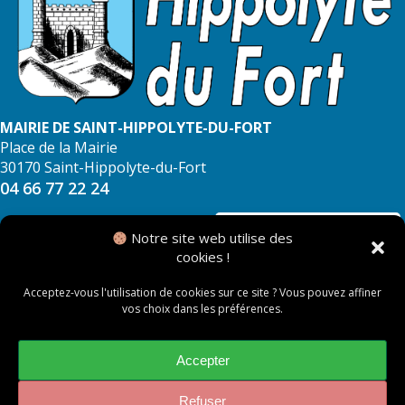
MAIRIE DE SAINT-HIPPOLYTE-DU-FORT
Place de la Mairie
30170 Saint-Hippolyte-du-Fort
04 66 77 22 24
NOUS CONTACTER
Notre site web utilise des
cookies !
Acceptez-vous l'utilisation de cookies sur ce site ? Vous pouvez affiner
vos choix dans les préférences.
© 2026 Mairie de Saint Hippolyte du Fort
Mentions légales
Accepter
Politique des cookies
Refuser