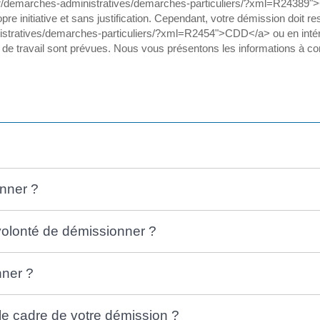
rt.fr/demarches-administratives/demarches-particuliers/?xml=R24389"
re initiative et sans justification. Cependant, votre démission doit r
inistratives/demarches-particuliers/?xml=R2454">CDD</a> ou en intéri
 de travail sont prévues. Nous vous présentons les informations à co
nner ?
volonté de démissionner ?
nner ?
le cadre de votre démission ?