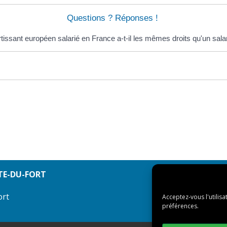
Questions ? Réponses !
tissant européen salarié en France a-t-il les mêmes droits qu'un salar
TE-DU-FORT
ort
Acceptez-vous l'utilisa
préférences.