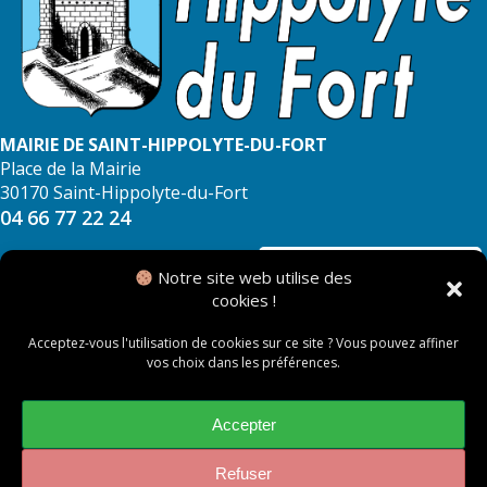
MAIRIE DE SAINT-HIPPOLYTE-DU-FORT
Place de la Mairie
30170 Saint-Hippolyte-du-Fort
04 66 77 22 24
NOUS CONTACTER
Notre site web utilise des
cookies !
Acceptez-vous l'utilisation de cookies sur ce site ? Vous pouvez affiner
vos choix dans les préférences.
© 2026 Mairie de Saint Hippolyte du Fort
Mentions légales
Accepter
Politique des cookies
Refuser