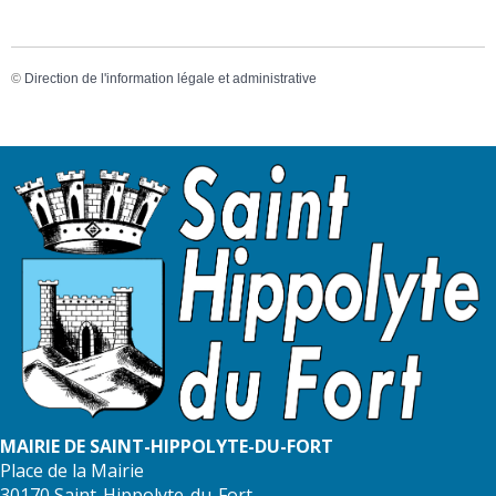
©
Direction de l'information légale et administrative
MAIRIE DE SAINT-HIPPOLYTE-DU-FORT
Place de la Mairie
30170 Saint-Hippolyte-du-Fort