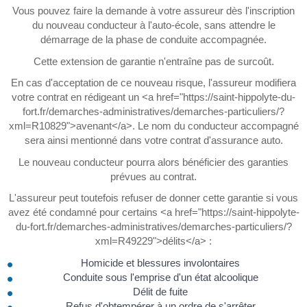
Vous pouvez faire la demande à votre assureur dès l'inscription
du nouveau conducteur à l'auto-école, sans attendre le
démarrage de la phase de conduite accompagnée.
Cette extension de garantie n'entraîne pas de surcoût.
En cas d'acceptation de ce nouveau risque, l'assureur modifiera
votre contrat en rédigeant un <a href="https://saint-hippolyte-du-
fort.fr/demarches-administratives/demarches-particuliers/?
xml=R10829">avenant</a>. Le nom du conducteur accompagné
sera ainsi mentionné dans votre contrat d'assurance auto.
Le nouveau conducteur pourra alors bénéficier des garanties
prévues au contrat.
L'assureur peut toutefois refuser de donner cette garantie si vous
avez été condamné pour certains <a href="https://saint-hippolyte-
du-fort.fr/demarches-administratives/demarches-particuliers/?
xml=R49229">délits</a> :
Homicide et blessures involontaires
Conduite sous l'emprise d'un état alcoolique
Délit de fuite
Refus d'obtempérer à un ordre de s'arrêter