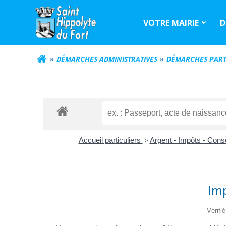
Aller
au
VOTRE MAIRIE
D
contenu
DÉMARCHES ADMINISTRATIVES
DÉMARCHES PART
Accueil particuliers
>
Argent - Impôts - Co
Imp
Vérifi