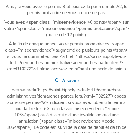
Ainsi, si vous avez le permis B et passez le permis moto A2, le
permis probatoire ne vous concerne pas.
Vous avez <span class="miseenevidence">6 points</span> sur
votre <span class="miseenevidence">permis probatoire</span>
(au lieu de 12 points).
À la fin de chaque année, votre permis probatoire est <span
class="miseenevidence">augmenté de plusieurs points</span>
si vous ne commettez pas <a href="https://saint-hippolyte-du-
fort.fr/demarches-administratives/demarches-particuliers/?
xml=R10272">d'infractions</a> entraînant une perte de points.
À savoir
des <a href="https://saint-hippolyte-du-fort.fr/demarches-
administratives/demarches-particuliers/?xml=F32927">codes
sur votre permis</a> indiquent si vous avez obtenu le permis
pour la 1re fois (<span class="miseenevidence">code
106</span>) ou à à la suite d'une invalidation ou d'une
annulation (<span class="miseenevidence">code
105</span>). Le code est suivi de la date de début et de fin de