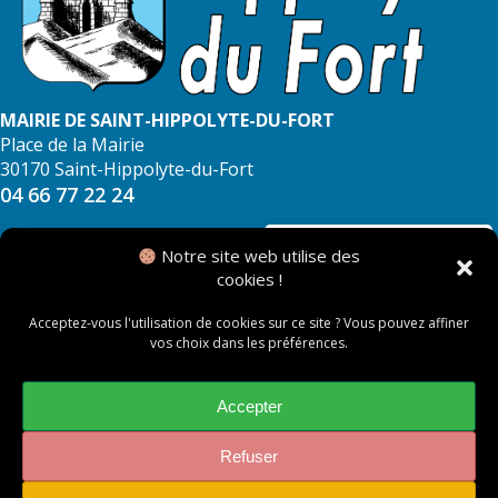
MAIRIE DE SAINT-HIPPOLYTE-DU-FORT
Place de la Mairie
30170 Saint-Hippolyte-du-Fort
04 66 77 22 24
NOUS CONTACTER
Notre site web utilise des
cookies !
Acceptez-vous l'utilisation de cookies sur ce site ? Vous pouvez affiner
vos choix dans les préférences.
© 2026 Mairie de Saint Hippolyte du Fort
Mentions légales
Accepter
Politique des cookies
Refuser