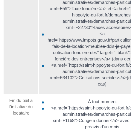
administratives/demarches-particulie
xml=F59">Taxe foncière</a> et <a href="htt
hippolyte-du-fort.fr/demarches-
administratives/demarches-particulie
xml=F22730">taxes accessoires<
<a
href="https://www.impots.gouv.fr/particulier/
fais-de-la-location-meublee-dois-je-payer-
cotisation-fonciere-des" target="_blank">
foncière des entreprises</a> (dans certa
<a href="https://saint-hippolyte-du-fort.fr
administratives/demarches-particulie
xml=F34102">Cotisations sociales</a>(dan
cas)
Fin du bail à
À tout moment
l'initiative du
<a href="https://saint-hippolyte-du-fort.fr
locataire
administratives/demarches-particulie
xml=F1168">Congé à donner</a> avec un
préavis d'un mois