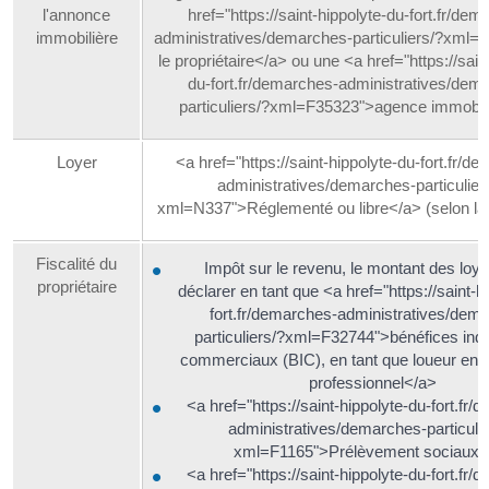
l'annonce
href="https://saint-hippolyte-du-fort.fr/dem
immobilière
administratives/demarches-particuliers/?xml=
le propriétaire</a> ou une <a href="https://sain
du-fort.fr/demarches-administratives/dem
particuliers/?xml=F35323">agence immobil
Loyer
<a href="https://saint-hippolyte-du-fort.fr/d
administratives/demarches-particulier
xml=N337">Réglementé ou libre</a> (selon l
Fiscalité du
Impôt sur le revenu, le montant des loye
propriétaire
déclarer en tant que <a href="https://saint-h
fort.fr/demarches-administratives/dem
particuliers/?xml=F32744">bénéfices indus
commerciaux (BIC), en tant que loueur en
professionnel</a>
<a href="https://saint-hippolyte-du-fort.fr
administratives/demarches-particulie
xml=F1165">Prélèvement sociaux<
<a href="https://saint-hippolyte-du-fort.fr