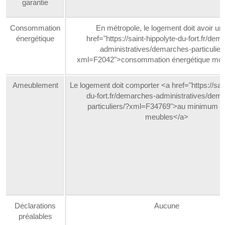
garantie
Consommation
En métropole, le logement doit avoir un
énergétique
href="https://saint-hippolyte-du-fort.fr/dem
administratives/demarches-particulier
xml=F2042">consommation énergétique mo
Ameublement
Le logement doit comporter <a href="https://sain
du-fort.fr/demarches-administratives/dem
particuliers/?xml=F34769">au minimum ce
meubles</a>
Déclarations
Aucune
préalables