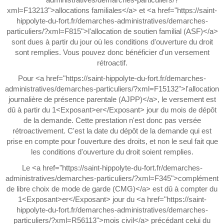
xml=F13213">allocations familiales</a> et <a href="https://saint-
hippolyte-du-fort.fr/demarches-administratives/demarches-
particuliers/?xml=F815">l'allocation de soutien familial (ASF)</a>
sont dues à partir du jour où les conditions d'ouverture du droit
sont remplies. Vous pouvez donc bénéficier d'un versement
rétroactif.
Pour <a href="https://saint-hippolyte-du-fort.fr/demarches-
administratives/demarches-particuliers/?xml=F15132">l'allocation
journalière de présence parentale (AJPP)</a>, le versement est
dû à partir du 1<Exposant>er</Exposant> jour du mois de dépôt
de la demande. Cette prestation n'est donc pas versée
rétroactivement. C'est la date du dépôt de la demande qui est
prise en compte pour l'ouverture des droits, et non le seul fait que
les conditions d'ouverture du droit soient remplies.
Le <a href="https://saint-hippolyte-du-fort.fr/demarches-
administratives/demarches-particuliers/?xml=F345">complément
de libre choix de mode de garde (CMG)</a> est dû à compter du
1<Exposant>er</Exposant> jour du <a href="https://saint-
hippolyte-du-fort.fr/demarches-administratives/demarches-
particuliers/?xml=R56113">mois civil</a> précédant celui du