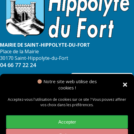
MAIRIE DE SAINT-HIPPOLYTE-DU-FORT
Place de la Mairie
30170 Saint-Hippolyte-du-Fort
04 66 77 22 24
NOUS CONTACTER
Notre site web utilise des
cookies !
Acceptez-vous l'utilisation de cookies sur ce site ? Vous pouvez affiner
vos choix dans les préférences.
© 2026 Mairie de Saint Hippolyte du Fort
Mentions légales
Accepter
Politique des cookies