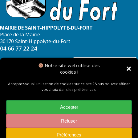
MAIRIE DE SAINT-HIPPOLYTE-DU-FORT
Place de la Mairie
30170 Saint-Hippolyte-du-Fort
04 66 77 22 24
NOUS CONTACTER
Notre site web utilise des
cookies !
Acceptez-vous l'utilisation de cookies sur ce site ? Vous pouvez affiner
vos choix dans les préférences.
© 2026 Mairie de Saint Hippolyte du Fort
Mentions légales
Accepter
Politique des cookies
Refuser
Préférences