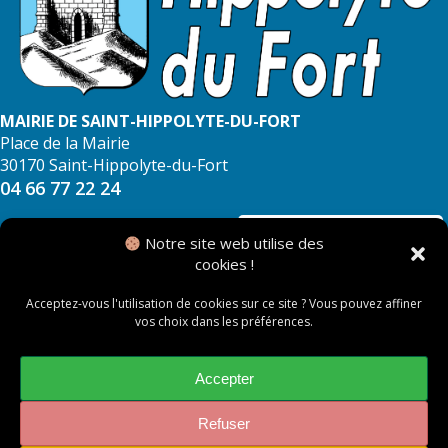
MAIRIE DE SAINT-HIPPOLYTE-DU-FORT
Place de la Mairie
30170 Saint-Hippolyte-du-Fort
04 66 77 22 24
NOUS CONTACTER
Notre site web utilise des
cookies !
Acceptez-vous l'utilisation de cookies sur ce site ? Vous pouvez affiner
vos choix dans les préférences.
© 2026 Mairie de Saint Hippolyte du Fort
Mentions légales
Accepter
Politique des cookies
Refuser