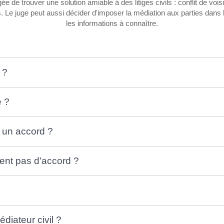
e trouver une solution amiable à des litiges civils : conflit de voisinag
ges. Le juge peut aussi décider d'imposer la médiation aux parties dan
les informations à connaître.
 ?
e ?
t un accord ?
vent pas d'accord ?
diateur civil ?