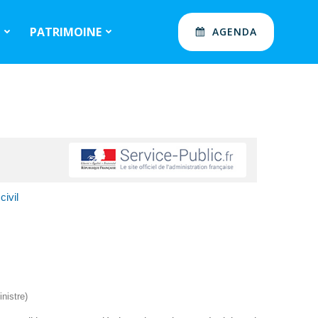
S
PATRIMOINE
AGENDA
civil
nistre)