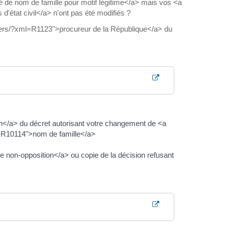
é de nom de famille pour motif légitime</a> mais vos <a
'état civil</a> n'ont pas été modifiés ?
uliers/?xml=R1123">procureur de la République</a> du
on</a> du décret autorisant votre changement de <a
ml=R10114">nom de famille</a>
e non-opposition</a> ou copie de la décision refusant