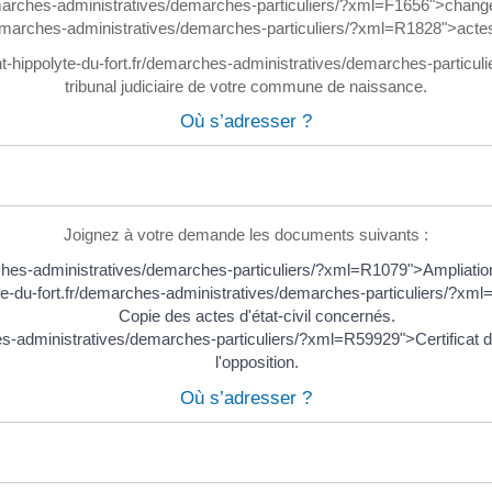
demarches-administratives/demarches-particuliers/?xml=F1656">chang
r/demarches-administratives/demarches-particuliers/?xml=R1828">actes d
nt-hippolyte-du-fort.fr/demarches-administratives/demarches-partic
tribunal judiciaire de votre commune de naissance.
Où s’adresser ?
Joignez à votre demande les documents suivants :
marches-administratives/demarches-particuliers/?xml=R1079">Ampliati
lyte-du-fort.fr/demarches-administratives/demarches-particuliers/?x
Copie des actes d'état-civil concernés.
ches-administratives/demarches-particuliers/?xml=R59929">Certificat d
l'opposition.
Où s’adresser ?