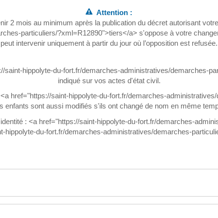
Attention :
ervenir 2 mois au minimum après la publication du décret autorisant vot
rches-particuliers/?xml=R12890">tiers</a> s'oppose à votre changeme
peut intervenir uniquement à partir du jour où l’opposition est refusée.
ps://saint-hippolyte-du-fort.fr/demarches-administratives/demarches
indiqué sur vos actes d'état civil.
 <a href="https://saint-hippolyte-du-fort.fr/demarches-administrati
s enfants sont aussi modifiés s'ils ont changé de nom en même tem
entité : <a href="https://saint-hippolyte-du-fort.fr/demarches-admin
aint-hippolyte-du-fort.fr/demarches-administratives/demarches-partic