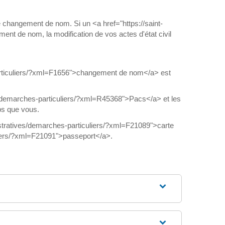
re changement de nom. Si un <a href="https://saint-
nt de nom, la modification de vos actes d'état civil
-particuliers/?xml=F1656">changement de nom</a> est
ves/demarches-particuliers/?xml=R45368">Pacs</a> et les
ps que vous.
istratives/demarches-particuliers/?xml=F21089">carte
uliers/?xml=F21091">passeport</a>.