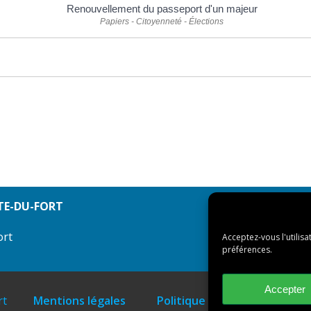
Renouvellement du passeport d'un majeur
Papiers - Citoyenneté - Élections
TE-DU-FORT
ort
Acceptez-vous l'utilisa
préférences.
Accepter
rt
Mentions légales
Politique des cookies