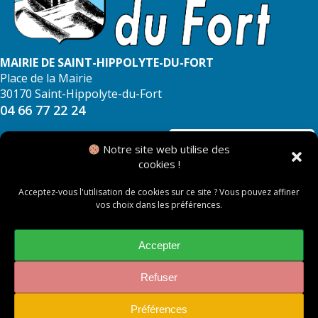
MAIRIE DE SAINT-HIPPOLYTE-DU-FORT
Place de la Mairie
30170 Saint-Hippolyte-du-Fort
04 66 77 22 24
NOUS CONTACTER
Notre site web utilise des
cookies !
Acceptez-vous l'utilisation de cookies sur ce site ? Vous pouvez affiner
vos choix dans les préférences.
© 2026 Mairie de Saint Hippolyte du Fort
Mentions légales
Accepter
Politique des cookies
Refuser
Préférences