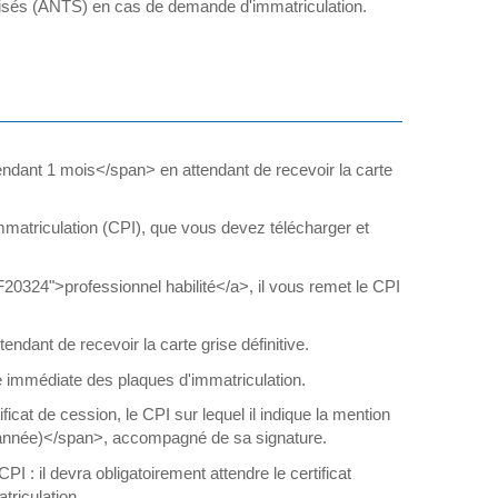
curisés (ANTS) en cas de demande d'immatriculation.
ndant 1 mois</span> en attendant de recevoir la carte
immatriculation (CPI), que vous devez télécharger et
F20324">professionnel habilité</a>, il vous remet le CPI
ant de recevoir la carte grise définitive.
se immédiate des plaques d'immatriculation.
icat de cession, le CPI sur lequel il indique la mention
année)</span>, accompagné de sa signature.
: il devra obligatoirement attendre le certificat
triculation.