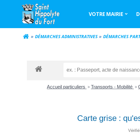
Aller
au
VOTRE MAIRIE
D
contenu
DÉMARCHES ADMINISTRATIVES
DÉMARCHES PART
Accueil particuliers
>
Transports - Mobilité
>
Carte grise : qu'e
Vérifi