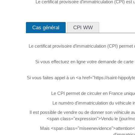
Le certificat provisoire d'immatriculation (CPI) e
Cas général
CPI WW
Le certificat provisoire d’immatriculation (CPI) per
Si vous effectuez en ligne votre demande de carte g
Si vous faites appel à un <a href="https://saint-hippol
Le CPI permet de circuler en France uniqu
Le numéro d'immatriculation du véhicule in
Il est possible de vendre ou de donner son véhicule ave
<span class="expression">Vendu le (jour/m
Mais <span class="miseenevidence">attention</spa
d'immatricu