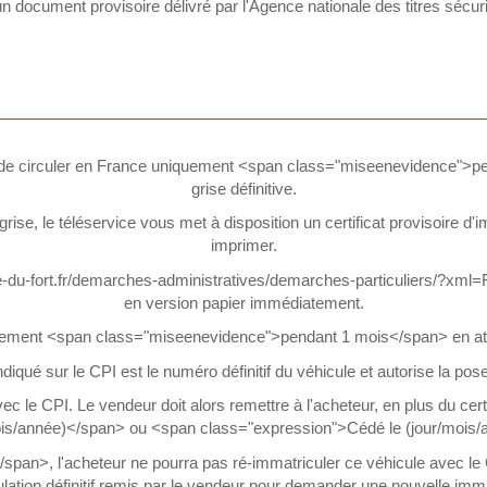
st un document provisoire délivré par l'Agence nationale des titres sé
met de circuler en France uniquement <span class="miseenevidence">pe
grise définitive.
rise, le téléservice vous met à disposition un certificat provisoire d'
imprimer.
yte-du-fort.fr/demarches-administratives/demarches-particuliers/?xml=
en version papier immédiatement.
ement <span class="miseenevidence">pendant 1 mois</span> en attend
diqué sur le CPI est le numéro définitif du véhicule et autorise la po
c le CPI. Le vendeur doit alors remettre à l'acheteur, en plus du certif
ois/année)</span> ou <span class="expression">Cédé le (jour/mois/
n>, l'acheteur ne pourra pas ré-immatriculer ce véhicule avec le CPI 
lation définitif remis par le vendeur pour demander une nouvelle imma